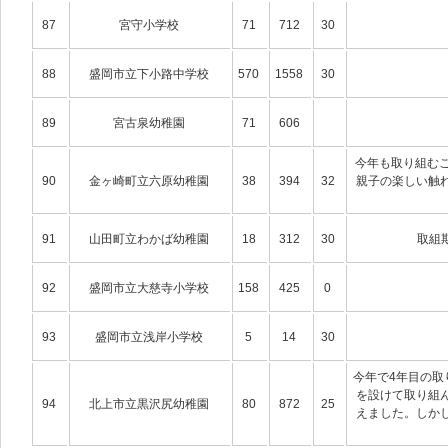
87
宮守小学校
71
712
30
88
盛岡市立下小路中学校
570
1558
30
89
宮古泉幼稚園
71
606
今年も取り組む
90
金ヶ崎町立六原幼稚園
38
394
32
親子の楽しい触
91
山田町立わかば幼稚園
18
312
30
取組
92
盛岡市立大慈寺小学校
158
425
0
93
盛岡市立浅岸小学校
5
14
30
今年で4年目の取
を設けて取り組
94
北上市立黒沢尻幼稚園
80
872
25
えました。しか