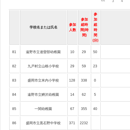
<<
3
4
参
参加
加
参加
総時
総
学校名または氏名
人数
間(時
時
間)
間
(分)
81
遠野市立達曽部幼稚園
10
29
50
82
九戸村立山根小学校
29
59
23
83
盛岡市立米内小学校
128
338
0
84
遠野市立鱒沢幼稚園
14
62
5
85
一関幼稚園
67
355
40
86
盛岡市立黒石野中学校
371
2232