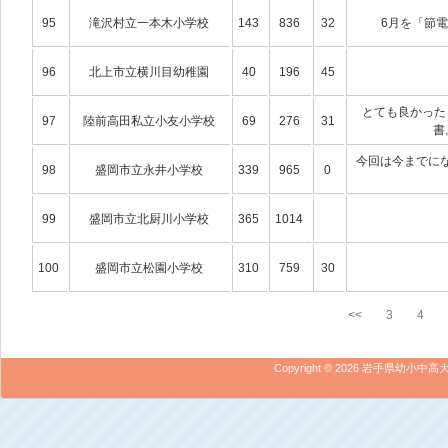
95
滝沢村立一本木小学校
143
836
32
6月を「節
96
北上市立横川目幼稚園
40
196
45
とても良かった
97
陸前高田私立小友小学校
69
276
31
書
今回は今までに
98
盛岡市立永井小学校
339
965
0
99
盛岡市立北厨川小学校
365
1014
100
盛岡市立松園小学校
310
759
30
<<
3
4
Copyright ©
2026 岩手県幼小中高大専ES